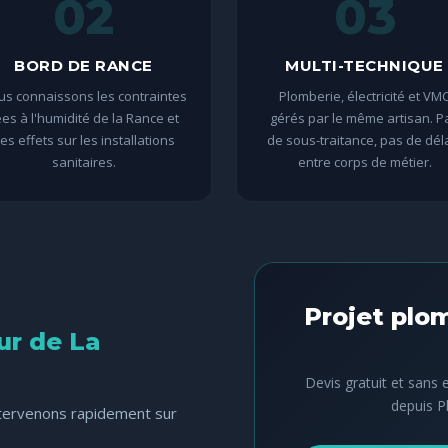
02
03
BORD DE RANCE
MULTI-TECHNIQUE
s connaissons les contraintes
Plomberie, électricité et VM
ées à l'humidité de la Rance et
gérés par le même artisan. P
es effets sur les installations
de sous-traitance, pas de dél
sanitaires.
entre corps de métier.
Projet plo
ur de La
Devis gratuit et san
depuis P
ntervenons rapidement sur