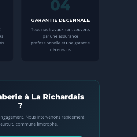
04
GARANTIE DÉCENNALE
C
Tous nos travaux sont couverts
as
par une assurance
ais
professionnelle et une garantie
décennale.
mberie à La Richardais
?
s engagement. Nous intervenons rapidement
leurtuit, commune limitrophe.