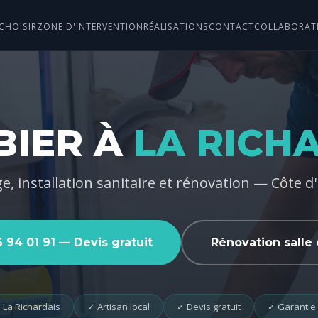
CHOISIR
ZONE D'INTERVENTION
RÉALISATIONS
CONTACT
COLLABORAT
BIER À
LA RICH
, installation sanitaire et rénovation — Côte 
 94 01 91 — Devis gratuit
Rénovation salle 
 La Richardais
✓ Artisan local
✓ Devis gratuit
✓ Garantie