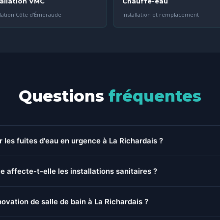
tallation VMC
Chauffe-eau
lation Côte d'Émeraude
Installation et remplacement
Questions
fréquentes
 les fuites d'eau en urgence à La Richardais ?
our les fuites d'eau urgentes à La Richardais. Basés à Pleurtuit, co
e affecte-t-elle les installations sanitaires ?
uelques minutes pour tous vos dépannages plomberie urgents.
la Rance crée une humidité ambiante qui accélère la dégradation des 
ovation de salle de bain à La Richardais ?
ontrôle régulier de votre installation est recommandé, surtout dans 