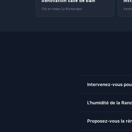
Rénovation salle de bain
Ins
Clé en main La Richardais
Venti
Intervenez-vous pour
Oui, nous intervenons p
L'humidité de la Ranc
sommes sur place en q
Oui — la proximité de 
Proposez-vous la rén
des canalisations. Un c
20 ans.