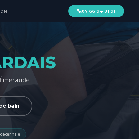
07 66 94 01 91
ION
ARDAIS
d'Émeraude
de bain
 décennale