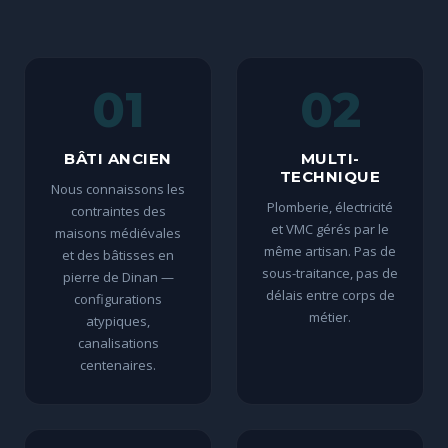
01
02
BÂTI ANCIEN
MULTI-
TECHNIQUE
Nous connaissons les
Plomberie, électricité
contraintes des
et VMC gérés par le
maisons médiévales
même artisan. Pas de
et des bâtisses en
sous-traitance, pas de
pierre de Dinan —
délais entre corps de
configurations
métier.
atypiques,
canalisations
centenaires.